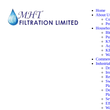
Home
About U
Co
Pr
Househol
Bl
Pu
KS
Aq
KE
Wa
Commerc
Industria
Dr
Ir
Re
Sw
Pl
De
Pl
Se
Ef
Wa