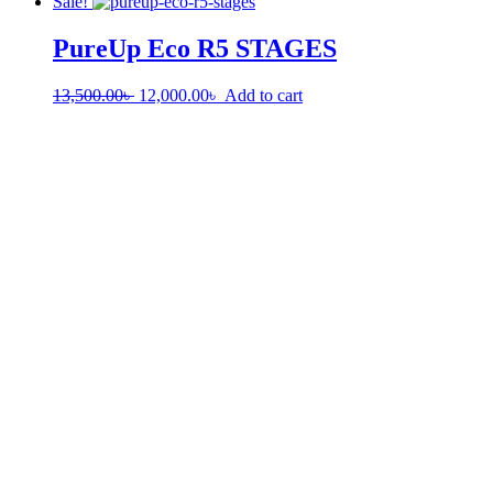
Sale!
PureUp Eco R5 STAGES
13,500.00
৳
12,000.00
৳
Add to cart