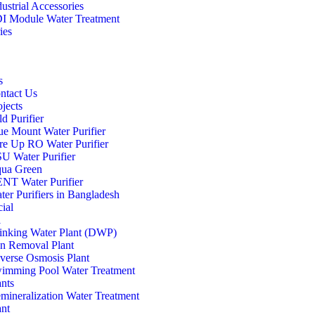
dustrial Accessories
I Module Water Treatment
ies
s
ntact Us
ojects
d Purifier
ue Mount Water Purifier
re Up RO Water Purifier
U Water Purifier
ua Green
NT Water Purifier
ter Purifiers in Bangladesh
ial
l
inking Water Plant (DWP)
on Removal Plant
verse Osmosis Plant
imming Pool Water Treatment
ants
mineralization Water Treatment
ant