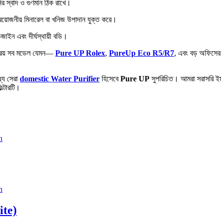
র স্বাদ ও গুণমান ঠিক রাখে।
প্রয়োজনীয় মিনারেল বা খনিজ উপাদান যুক্ত করে।
জাইন এবং দীর্ঘস্থায়ী বডি।
রিয় সব মডেল যেমন—
Pure UP Rolex
,
PureUp Eco R5/R7
, এবং বড় অফিসের
্যে সেরা
domestic Water Purifier
হিসেবে
Pure UP
সুপরিচিত। আমরা সরাসরি ইমপো
ল্টারটি।
ite)